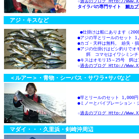
☆
過去のブログ Http://www.xixi
タイラバの専門サイト
鯛カブラ
アジ・キスなど
●仕掛けは船にあります（20
●アジの竿とリールのセット 1,
●カゴ・天秤は無料。 紛失・
●アジの仕掛けはビシ釣りでオモ
餌 コマセはイワシミンチ
●キスはオモリ15～25号 餌
☆
過去のブログ Http://www.xix
＜ルアー＞・青物・シーバス・サワラ•サバなど
●竿とリールのセット 1,00
●ミノーとバイブレーション・ジ
☆
過去のブログ Http://www.xixi
マダイ・・・久里浜・剣崎沖周辺