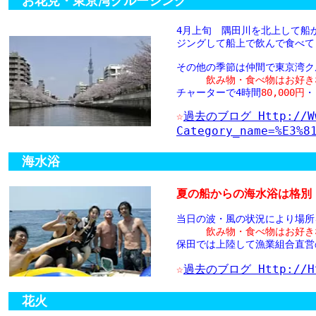
お花見・東京湾クルージング
4月上旬 隅田川を北上して船
ジングして船上で飲んで食べて
その他の季節は仲間で東京湾ク
飲み物・食べ物はお好き
チャーターで4時間
80,000円
・
☆
過去のブログ Http://www
Category_name=%E3%8
海水浴
夏の船からの海水浴は格別
当日の波・風の状況により場
飲み物・食べ物はお好き
保田では上陸して漁業組合直営
☆
過去のブログ Http://htt
花火