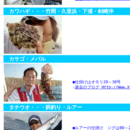
カワハギ・・・竹岡・久里浜・下浦・剣崎沖
カサゴ・メバル
●仕掛けはオモリ20～30号
☆
過去のブログ Http://www.xix
タチウオ・・・餌釣り・ルアー
●ルアーの仕掛け ジグは80～