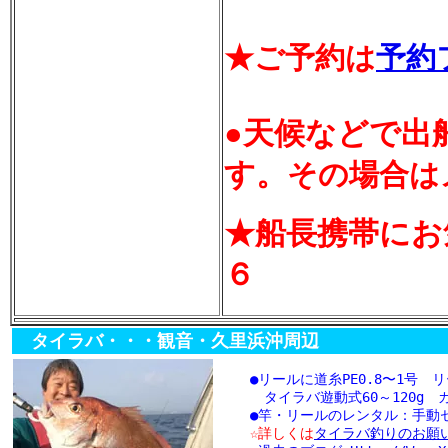
★ご予約は
予約
●天候などで出
す。
その場合は
★船長携帯にお
６
タイラバ・・・観音・久里浜沖周辺
●リールに道糸PE0.8〜1号 
タイラバ遊動式60～120g
●竿・リールのレンタル：手動セッ
☆詳しくは
タイラバ釣りのお願