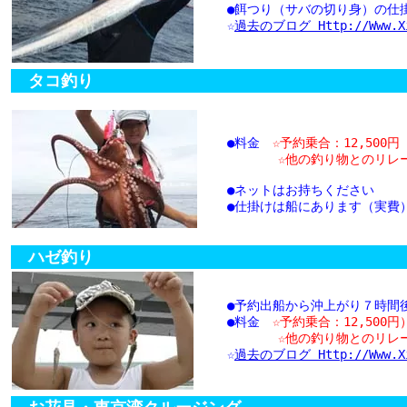
●餌つり（サバの切り身）の仕掛け
☆
過去のブログ Http://www.xixi
タコ釣り
●料金
☆予約乗合：
12,500円
☆他の釣り物とのリレーはお
●ネットはお持ちください
●仕掛けは船にあります（実
ハゼ釣り
●予約出船から沖上がり７時間
●料金
☆予約乗合：
12,500円
☆他の釣り物とのリレーはお
☆
過去のブログ Http://www.xix