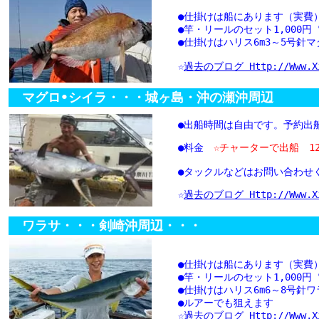
●仕掛けは船にあります（実
●竿・リールのセット1,000
●仕掛けはハリス6m3～5号針マ
☆
過去のブログ Http://www.xix
マグロ•シイラ・・・城ヶ島・沖の瀬沖周辺
●出船時間は自由です。予約出
●料金
☆チャーターで出船 12
●タックルなどはお問い合わせ
☆
過去のブログ Http://www.xix
ワラサ・・・剣崎沖周辺・・・
●仕掛けは船にあります（実
●竿・リールのセット1,000
●仕掛けはハリス6m6～8号針ワ
●ルアーでも狙えます
☆
過去のブログ Http://www.xix