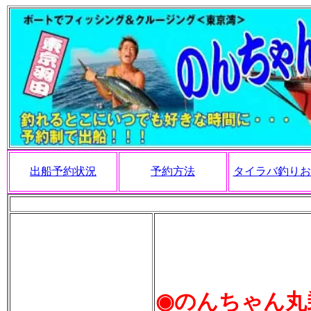
出船予約状況
予約方法
タイラバ釣りお
◉のんちゃん丸