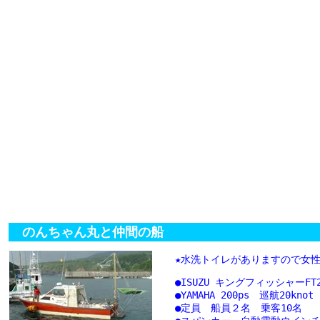
のんちゃん丸と仲間の船
★水洗トイレがありますので女
●ISUZU キングフィッシャーF
●YAMAHA 200ps 巡航20
●定員 船員２名 乗客10名